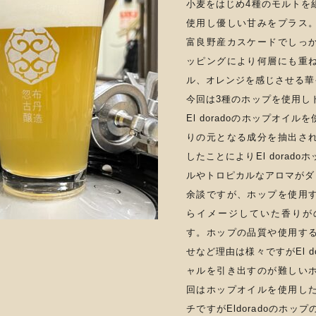
小麦をはじめ4種のモルトを
使用し優しい甘みをプラス
富良野産カスケードでしっ
ッピングにより何層にも重
ル、オレンジを感じさせる華
今回は3種のホップを使用し
El doradoのホップオイ
りの元となる成分を抽出さ
したことによりEl dorad
ルやトロピカルなアロマがダ
余談ですが、ホップを使用
らイメージしていた香りが
す。ホップの品質や使用す
せなど理由は様々ですがEl d
ャルを引き出すのが難しい
回はホップオイルを使用し
チですがEldoradoのホ