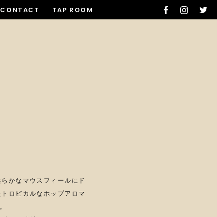
CONTACT
TAP ROOM
柔らかなマウスフィールにド
たトロピカルなホップアロマ
す。