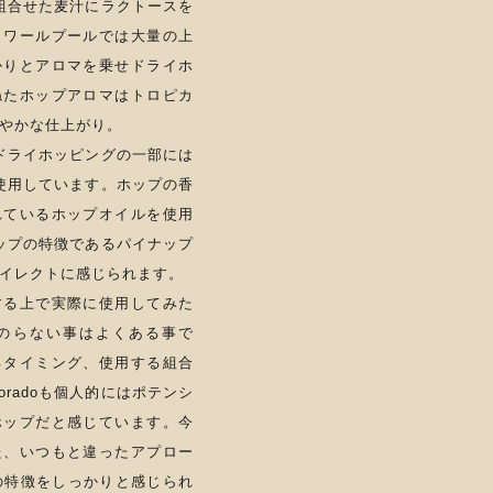
組合せた麦汁にラクトースを
。ワールプールでは大量の上
かりとアロマを乗せドライホ
ねたホップアロマはトロピカ
やかな仕上がり。
ドライホッピングの一部には
ルを使用しています。ホップの香
れているホップオイルを使用
oホップの特徴であるパイナップ
イレクトに感じられます。
する上で実際に使用してみた
のらない事はよくある事で
るタイミング、使用する組合
oradoも個人的にはポテンシ
ホップだと感じています。今
た、いつもと違ったアプロー
ップの特徴をしっかりと感じられ