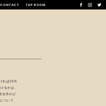
CONTACT
TAP ROOM
れば10/5
だけるかは、
布古丹のビ
かについて