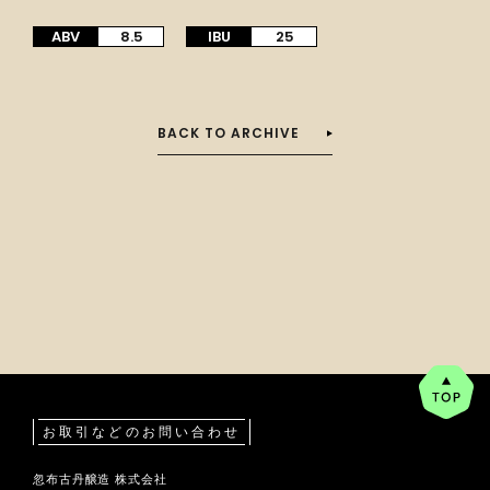
ABV
8.5
IBU
25
BACK TO ARCHIVE
p
お取引などのお問い合わせ
忽布古丹醸造 株式会社