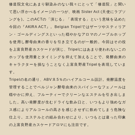
修道院文化にあまり馴染みのない我々にとって「修道院」と聞い
て思い浮かべるイメージの一つが、映画 Sister Act (天使にラブソ
ングを)。このACTの「演じる」「表現する」という意味を込めた
今回の『AKIRA ACT』。Belgian Tripelではザーツやスティリア
ン・ゴールディングスといった穏やかなアロマのノーブルホップ
を使用し酵母由来の香りを引き立てるのが一般的。今回はその役
を上富良野産カスケードが演じ、Tripelにはあまり使われないこの
ホップを使用量とタイミングを抑えて加えることで、発酵由来の
キャラクターを損なうことなく上富良野産Tripelを表現していま
す。
Tripelの名の通り、ABV:8.5％のハイアルコール設計。発酵温度を
管理することでベルジャン酵母由来のスパイシーなフェノールは
穏やかに抑え、フルーティーでクリーンなエステルを引き出しま
した。高い発酵度が生むドライな飲み口と、いつもより強めなガ
ス感によりアルコールの高さを感じさせずに飲めてしまう危険な
仕上り。エステルとの組み合わせにより、いつもとは違った印象
の上富良野産カスケードアロマにも注目です。